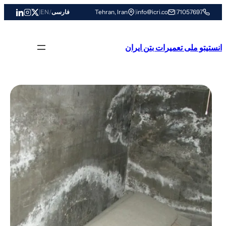
رفتن
71057697
|
info@icri.co
|
Tehran, Iran
فارسی
/
EN
|
به
محتوا
انستیتو ملی تعمیرات بتن ایران