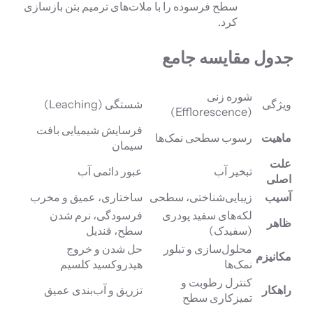
سطح فرسوده را با ملات‌های ترمیم بتن بازسازی
کرد.
جدول مقایسه جامع
شوره زنی
ویژگی
شستگی (Leaching)
(Efflorescence)
فرسایش شیمیایی بافت
ماهیت
رسوب سطحی نمک‌ها
سیمان
علت
تبخیر آب
عبور دائمی آب
اصلی
آسیب
زیبایی‌شناختی، سطحی
ساختاری، عمیق و مخرب
لکه‌های سفید پودری
فرسودگی، نرم شدن
ظاهر
(سفیدک)
سطح، قندیل
محلول‌سازی و تبلور
حل شدن و خروج
مکانیزم
نمک‌ها
هیدروکسید کلسیم
کنترل رطوبت و
راهکار
تزریق و آب‌بندی عمیق
تمیزکاری سطح