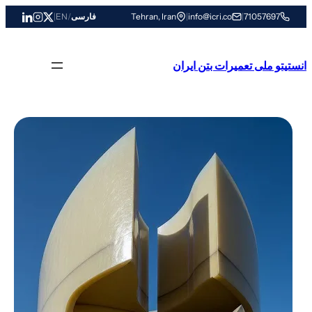
رفتن
71057697
|
info@icri.co
|
Tehran, Iran
فارسی
/
EN
|
به
محتوا
انستیتو ملی تعمیرات بتن ایران