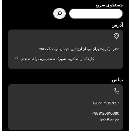
جستجوی سریع
آدرس
دفتر مرکزی: تهران، میدان آرژانتین، خیابان الوند، پلاک ۲۵۶
کارخانه: رباط کریم، شهرک صنعتی پرند، واحد صنعتی ۹۲۱
تماس
71057697 21 98+
9120610080 98+
info@icri.co