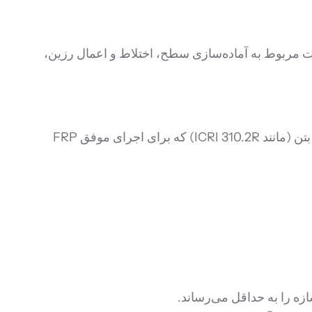
م‌های FRP در سازه‌های بتنی است و جزئیات مربوط به آماده‌سازی سطح، اختلاط و اعمال رزین،
راهنماها و بهترین شیوه‌های اجرایی برای آماده‌سازی سطح بتن (مانند ICRI 310.2R) که برای اجرای موفق FRP