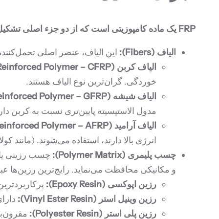
FRP یک ماده کامپوزیتی است که از دو جزء اصلی تشکیل شده است:
الیاف (Fibers):
این الیاف، عنصر اصلی تحمل‌کننده بار در FRP هستند و مقاومت کششی و سختی بالایی را فراهم می‌کنند. رایج‌ترین انواع الیاف
الیاف کربن (Carbon Fiber Reinforced Polymer – CFRP):
خوردگی. گران‌ترین نوع الیاف هستند.
الیاف شیشه (Glass Fiber Reinforced Polymer – GFRP):
مدول الاستیسیته پایین‌تری نسبت به کربن دارن
الیاف آرامید (Aramid Fiber Reinforced Polymer – AFRP):
انرژی بالا دارند، استفاده می‌شوند. (مانند کولا
چسب پلیمری (Polymer Matrix):
چسب رزینی یا ما
و مکانیکی محافظت می‌نماید. رایج‌ترین رزین‌ها عبار
رزین اپوکسی (Epoxy Resin):
پرکاربردترین
رزین وینیل استر (Vinyl Ester Resin):
دارای
رزین پلی استر (Polyester Resin):
مقرون‌به