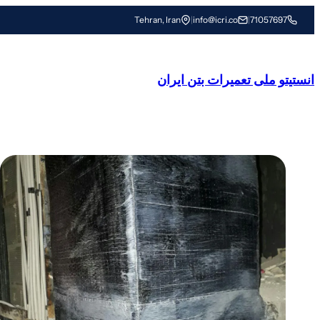
رفتن
Tehran, Iran
|
info@icri.co
|
71057697
به
محتوا
انستیتو ملی تعمیرات بتن ایران