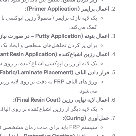
اعمال پرایمر (Primer Application):
یک لایه نازک پرایمر (معمولاً رزین اپوکسی ب
کمک می‌کند.
اعمال بتونه (Putty Application – در صورت نیاز):
برای پر کردن تخلخل‌های سطحی و ایجاد یک سطح کاملاً صاف و یکنواخ
اعمال رزین اشباع‌کننده (Saturant Resin Application):
یک لایه از رزین اپوکسی اشباع‌کننده بر روی س
قرار دادن الیاف FRP (FRP Fabric/Laminate Placement):
ورق‌های الیاف FRP به دقت ب
می‌شود.
اعمال لایه نهایی رزین (Final Resin Coat):
یک لایه دیگر از رزین اشباع‌کننده بر روی ال
عمل‌آوری (Curing):
سیستم FRP باید برای مدت زمان مشخصی (معمولاً ۲۴ تا ۷۲ ساعت در دمای محیط) عمل‌آوری شود تا رزین به مقاومت نهایی خود برسد.