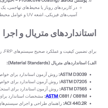
پوشش محافظ (Protective Coating – اختیاری):
آسیب‌های فیزیکی، اشعه UV و عوامل محیطی اعمال می‌شود.
استانداردهای متریال و اجرا
برای تضمین کیفیت و عملکرد صحیح سیستم‌های FRP، رعایت استانداردهای ملی و بین‌المللی در تولید مواد و فرآیند اجرا ضروری است:
الف) استانداردهای متریال (Material Standards):
ASTM D3039:
روش آزمون استاندارد برای خواص کش
ASTM D7205:
روش آزمون استاندارد برای خواص کششی لمینت‌ها
ASTM D7565:
روش آزمون استاندارد برای استحکام
C881 / C881M:
ASTM
مشخصات استاندارد برای ر
ACI 440.2R:
راهنمای طراحی و اجرای سیستم‌های FRP برای تقویت سازه‌های بتنی. (این سند شامل الزامات کیفی برای مواد نیز می‌ش