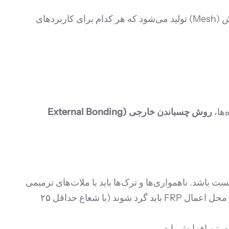
FRP در اشکال مختلفی مانند ورق (Sheet)، لمینت (Laminate)، میلگرد (Rebar) و شبکه‌های مش (Mesh) تولید می‌شود که هر کدام برای کاربردهای
روش چسباندن خارجی (External Bonding
باشد. ناهمواری‌ها و ترک‌ها باید با ملات‌های ترمیمی
مناسب (مانند ملات‌های اپوکسی یا سیمانی اصلاح‌شده با پلیمر) ترمیم و صاف شوند. گوشه‌ها و لبه‌های تیز در محل اعمال FRP باید گرد شوند (با شعاع حداقل ۲۵
 بتن افزایش یابد.