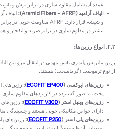
عمده آن شامل مقاوم سازی در برابر برش و تقویت 
الیاف آرامید (Aramid Fibers – AFRP):
الیاف آر
بیشتر در مقاوم سازی در برابر ضربه و انفجار و ه
۲.۲. انواع رزین‌ها:
از نوع ترموست (گرماسخت) هستند.
رزین‌های اپوکسی (
ECOFIT EP400
):
پخت، به طور گسترده در کاربردهای مقاوم سازی اس
رزین‌های وینیل استر (
ECOFIT V300
):
رزین‌های و
دارای خواص مکانیکی خوبی هستند و چسبندگی مناسبی 
رزین‌های پلی استر (
ECOFIT P250
):
رزین‌های پلی
شیمیایی آن‌ها معمولاً پایین‌تر است و جمع‌شدگی ب