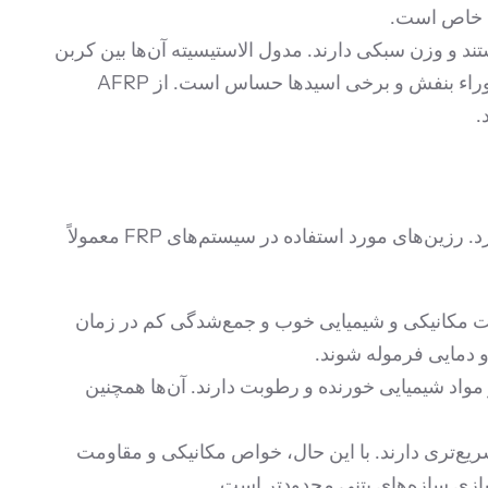
کی خاص است.
د و وزن سبکی دارند. مدول الاستیسیته آن‌ها بین کربن
و شیشه قرار دارد. AFRP مقاومت خوبی در برابر خستگی و مواد شیمیایی آلی نشان می‌دهد اما در برابر اشعه ماوراء بنفش و برخی اسیدها حساس است. از AFRP
.
رزین ماتریس پلیمری نقش مهمی در انتقال نیرو بین الیاف و محافظت از آن‌ها در برابر آسیب‌های محیطی و مکانیکی دارد. رزین‌های مورد استفاده در سیستم‌های FRP معمولاً
 به دلیل چسبندگی بسیار بالا به بتن و الیاف FRP، مقاومت مکانیکی و شیمیایی خوب و جمع‌شدگی کم در زمان
 دمایی فرموله شوند.
واد شیمیایی خورنده و رطوبت دارند. آن‌ها همچنین
ریع‌تری دارند. با این حال، خواص مکانیکی و مقاومت
 سازی سازه‌های بتنی محدودتر است.