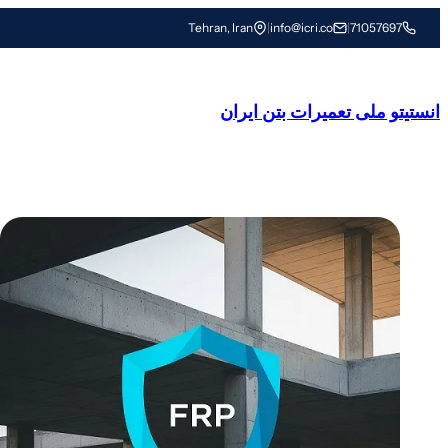
رفتن
Tehran, Iran
|
info@icri.co
|
71057697
به
محتوا
انستیتو ملی تعمیرات بتن ایران