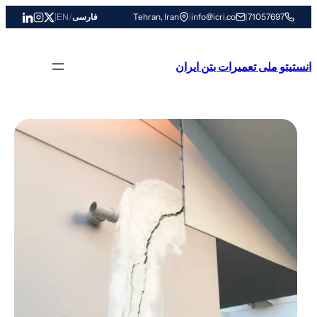
رفتن
71057697
|
info@icri.co
|
Tehran, Iran
فارسی
/
EN
|
به
محتوا
انستیتو ملی تعمیرات بتن ایران