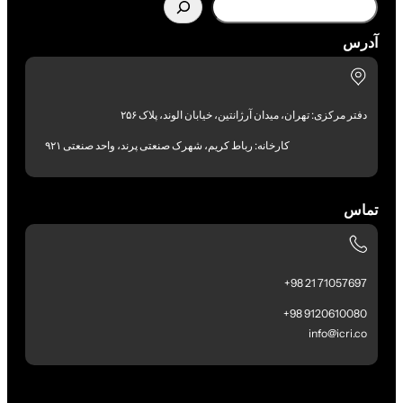
آدرس
دفتر مرکزی: تهران، میدان آرژانتین، خیابان الوند، پلاک ۲۵۶
کارخانه: رباط کریم، شهرک صنعتی پرند، واحد صنعتی ۹۲۱
تماس
71057697 21 98+
9120610080 98+
info@icri.co