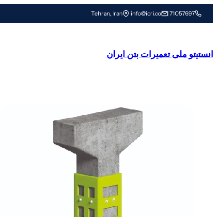
رفتن
Tehran, Iran
|
info@icri.co
|
71057697
به
محتوا
انستیتو ملی تعمیرات بتن ایران