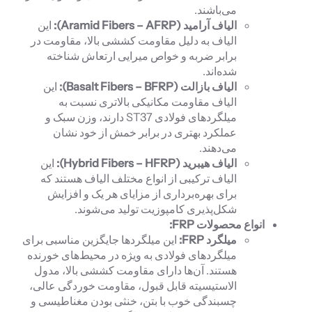
می‌باشند.
الیاف آرامید (
Aramid Fibers – AFRP
):
این
الیاف به دلیل مقاومت کششی بالا، مقاومت در
برابر ضربه و خواص میرایی ارتعاش شناخته
شده‌اند.
الیاف بازالت (
Basalt Fibers – BFRP
):
این
الیاف مقاومت مکانیکی بالاتری نسبت به
میلگردهای فولادی ST37 دارند، وزن سبک و
عملکرد بهتری در برابر خمش از خود نشان
می‌دهند.
الیاف هیبرید (
Hybrid Fibers – HFRP
):
این
الیاف ترکیبی از انواع مختلف الیاف هستند که
برای بهره‌برداری از مزایای هر یک و افزایش
شکل‌پذیری کامپوزیت تولید می‌شوند.
انواع محصولات
FRP
:
میلگرد
FRP
:
این میلگردها جایگزین مناسبی برای
میلگردهای فولادی به ویژه در محیط‌های خورنده
هستند. آن‌ها دارای مقاومت کششی بالا، مدول
الاستیسیته قابل قبول، مقاومت خوردگی عالی،
چسبندگی خوب با بتن، خنثی بودن مغناطیسی و