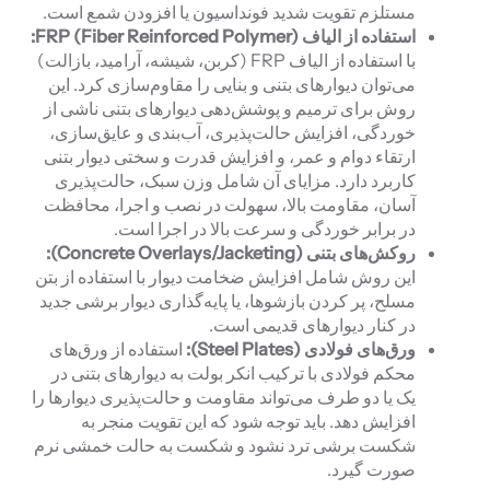
مستلزم تقویت شدید فونداسیون یا افزودن شمع است.
استفاده از الیاف
):
FRP (Fiber Reinforced Polymer
با استفاده از الیاف FRP (کربن، شیشه، آرامید، بازالت)
می‌توان دیوارهای بتنی و بنایی را مقاوم‌سازی کرد. این
روش برای ترمیم و پوشش‌دهی دیوارهای بتنی ناشی از
خوردگی، افزایش حالت‌پذیری، آب‌بندی و عایق‌سازی،
ارتقاء دوام و عمر، و افزایش قدرت و سختی دیوار بتنی
کاربرد دارد. مزایای آن شامل وزن سبک، حالت‌پذیری
آسان، مقاومت بالا، سهولت در نصب و اجرا، محافظت
در برابر خوردگی و سرعت بالا در اجرا است.
روکش‌های بتنی (
Concrete Overlays/Jacketing
):
این روش شامل افزایش ضخامت دیوار با استفاده از بتن
مسلح، پر کردن بازشوها، یا پایه‌گذاری دیوار برشی جدید
در کنار دیوارهای قدیمی است.
ورق‌های فولادی (
Steel Plates
):
استفاده از ورق‌های
محکم فولادی با ترکیب انکر بولت به دیوارهای بتنی در
یک یا دو طرف می‌تواند مقاومت و حالت‌پذیری دیوارها را
افزایش دهد. باید توجه شود که این تقویت منجر به
شکست برشی ترد نشود و شکست به حالت خمشی نرم
صورت گیرد.