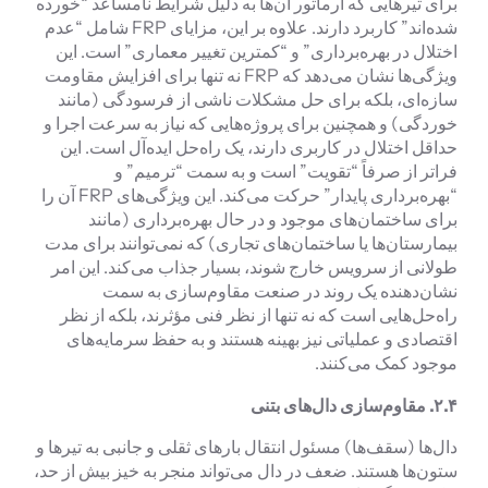
برای تیرهایی که آرماتور آن‌ها به دلیل شرایط نامساعد “خورده
شده‌اند” کاربرد دارند. علاوه بر این، مزایای FRP شامل “عدم
اختلال در بهره‌برداری” و “کمترین تغییر معماری” است. این
ویژگی‌ها نشان می‌دهد که FRP نه تنها برای افزایش مقاومت
سازه‌ای، بلکه برای حل مشکلات ناشی از فرسودگی (مانند
خوردگی) و همچنین برای پروژه‌هایی که نیاز به سرعت اجرا و
حداقل اختلال در کاربری دارند، یک راه‌حل ایده‌آل است. این
فراتر از صرفاً “تقویت” است و به سمت “ترمیم” و
“بهره‌برداری پایدار” حرکت می‌کند. این ویژگی‌های FRP آن را
برای ساختمان‌های موجود و در حال بهره‌برداری (مانند
بیمارستان‌ها یا ساختمان‌های تجاری) که نمی‌توانند برای مدت
طولانی از سرویس خارج شوند، بسیار جذاب می‌کند. این امر
نشان‌دهنده یک روند در صنعت مقاوم‌سازی به سمت
راه‌حل‌هایی است که نه تنها از نظر فنی مؤثرند، بلکه از نظر
اقتصادی و عملیاتی نیز بهینه هستند و به حفظ سرمایه‌های
موجود کمک می‌کنند.
۲.۴.
مقاوم‌سازی دال‌های بتنی
دال‌ها (سقف‌ها) مسئول انتقال بارهای ثقلی و جانبی به تیرها و
ستون‌ها هستند. ضعف در دال می‌تواند منجر به خیز بیش از حد،