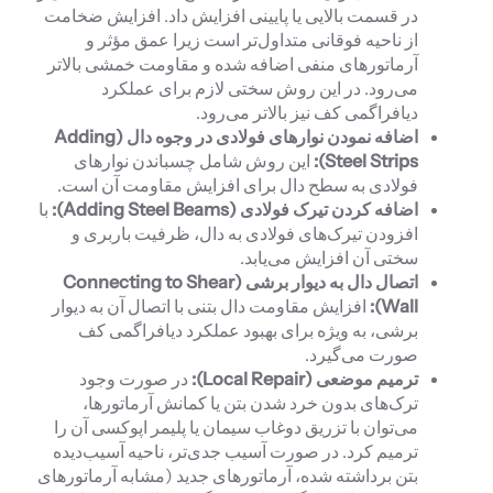
در قسمت بالایی یا پایینی افزایش داد. افزایش ضخامت
از ناحیه فوقانی متداول‌تر است زیرا عمق مؤثر و
آرماتورهای منفی اضافه شده و مقاومت خمشی بالاتر
می‌رود. در این روش سختی لازم برای عملکرد
دیافراگمی کف نیز بالاتر می‌رود.
اضافه نمودن نوارهای فولادی در وجوه دال (
Adding
Steel Strips
):
این روش شامل چسباندن نوارهای
فولادی به سطح دال برای افزایش مقاومت آن است.
اضافه کردن تیرک فولادی (
Adding Steel Beams
):
با
افزودن تیرک‌های فولادی به دال، ظرفیت باربری و
سختی آن افزایش می‌یابد.
اتصال دال به دیوار برشی (
Connecting to Shear
Wall
):
افزایش مقاومت دال بتنی با اتصال آن به دیوار
برشی، به ویژه برای بهبود عملکرد دیافراگمی کف
صورت می‌گیرد.
ترمیم موضعی (
Local Repair
):
در صورت وجود
ترک‌های بدون خرد شدن بتن یا کمانش آرماتورها،
می‌توان با تزریق دوغاب سیمان یا پلیمر اپوکسی آن را
ترمیم کرد. در صورت آسیب جدی‌تر، ناحیه آسیب‌دیده
بتن برداشته شده، آرماتورهای جدید (مشابه آرماتورهای