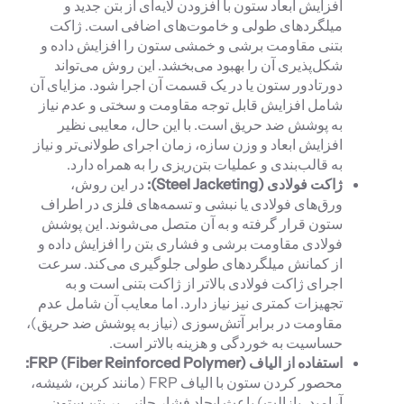
افزایش ابعاد ستون با افزودن لایه‌ای از بتن جدید و
میلگردهای طولی و خاموت‌های اضافی است. ژاکت
بتنی مقاومت برشی و خمشی ستون را افزایش داده و
شکل‌پذیری آن را بهبود می‌بخشد. این روش می‌تواند
دورتادور ستون یا در یک قسمت آن اجرا شود. مزایای آن
شامل افزایش قابل توجه مقاومت و سختی و عدم نیاز
به پوشش ضد حریق است. با این حال، معایبی نظیر
افزایش ابعاد و وزن سازه، زمان اجرای طولانی‌تر و نیاز
به قالب‌بندی و عملیات بتن‌ریزی را به همراه دارد.
ژاکت فولادی (
Steel Jacketing
):
در این روش،
ورق‌های فولادی یا نبشی و تسمه‌های فلزی در اطراف
ستون قرار گرفته و به آن متصل می‌شوند. این پوشش
فولادی مقاومت برشی و فشاری بتن را افزایش داده و
از کمانش میلگردهای طولی جلوگیری می‌کند. سرعت
اجرای ژاکت فولادی بالاتر از ژاکت بتنی است و به
تجهیزات کمتری نیز نیاز دارد. اما معایب آن شامل عدم
مقاومت در برابر آتش‌سوزی (نیاز به پوشش ضد حریق)،
حساسیت به خوردگی و هزینه بالاتر است.
استفاده از الیاف
):
FRP (Fiber Reinforced Polymer
محصور کردن ستون با الیاف FRP (مانند کربن، شیشه،
آرامید، بازالت) باعث ایجاد فشار جانبی بر بتن ستون