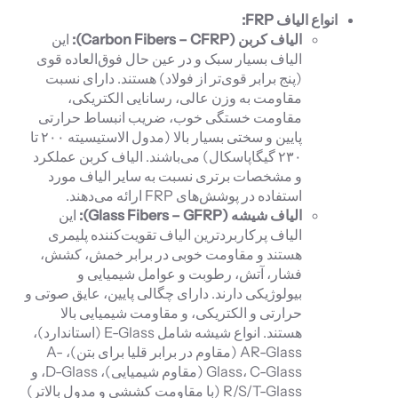
انواع الیاف
FRP
:
الیاف کربن (
Carbon Fibers – CFRP
):
این
الیاف بسیار سبک و در عین حال فوق‌العاده قوی
(پنج برابر قوی‌تر از فولاد) هستند. دارای نسبت
مقاومت به وزن عالی، رسانایی الکتریکی،
مقاومت خستگی خوب، ضریب انبساط حرارتی
پایین و سختی بسیار بالا (مدول الاستیسیته ۲۰۰ تا
۲۳۰ گیگاپاسکال) می‌باشند. الیاف کربن عملکرد
و مشخصات برتری نسبت به سایر الیاف مورد
استفاده در پوشش‌های FRP ارائه می‌دهند.
الیاف شیشه (
Glass Fibers – GFRP
):
این
الیاف پرکاربردترین الیاف تقویت‌کننده پلیمری
هستند و مقاومت خوبی در برابر خمش، کشش،
فشار، آتش، رطوبت و عوامل شیمیایی و
بیولوژیکی دارند. دارای چگالی پایین، عایق صوتی و
حرارتی و الکتریکی، و مقاومت شیمیایی بالا
هستند. انواع شیشه شامل E-Glass (استاندارد)،
AR-Glass (مقاوم در برابر قلیا برای بتن)، A-
Glass، C-Glass (مقاوم شیمیایی)، D-Glass، و
R/S/T-Glass (با مقاومت کششی و مدول بالاتر)