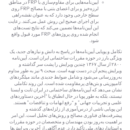
آیین‌نامه‌هایی برای مقاوم‌سازی با FRP در مناطق
لرزه‌خیز و برای اعضای بتنی با مصالح FRP روی
سطح خارجی وجود دارد که به عنوان نقشه‌راهی
برای اجرای صحیح این روش عمل می‌کنند. رعایت
این آیین‌نامه‌ها تضمین می‌کند که نتایج تست‌های
انجام شده روی پروژه‌های FRP مورد قبول واقع
شود.
تکامل و پویایی آیین‌نامه‌ها در پاسخ به دانش و نیازهای جدید، یک
ویژگی بارز در حوزه مقررات ساختمانی ایران است. آیین‌نامه
۲۸۰۰ از سال ۱۳۶۷ چندین ویرایش را پشت سر گذاشته و
ویرایش پنجم آن در دست تهیه است. مبحث ۹ نیز به طور مداوم
به‌روزرسانی می‌شود و شامل ضوابط جدیدی مانند میلگردهای
کامپوزیتی و بتن‌های پرمقاومت شده است. این روند تکاملی
نشان می‌دهد که آیین‌نامه‌های ساختمانی در ایران ثابت و ایستا
نیستند، بلکه به طور پویا در حال انطباق با “آخرین دستاوردهای
علمی و تجربیات جهانی” و “رفع ابهامات و تناقضات” هستند.
این پویایی ناشی از درس‌آموزی از زلزله‌های گذشته و
پیشرفت‌های فناوری مصالح و روش‌های تحلیل است. این امر
بر اهمیت به‌روز بودن مهندسان و متخصصان در حوزه مقررات
و استانداردهای ملی تأکید دارد. عدم آگاهی از آخرین ویرایش‌ها