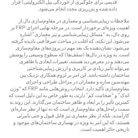
قدیمی برای جلوگیری از خوردگی پیل الکترولیتی) قرار
داده شده و بتن‌ریزی مجدد انجام می‌شود.
ملاحظات زیبایی‌شناسی و معماری در مقاوم‌سازی دال از
اهمیت ویژه‌ای برخوردار است. در مرحله نهایی اجرای FRP بر
روی دال، به “مسائل زیبایی‌شناسی و نیز معماری” اشاره
می‌شود. این نکته، که اغلب در مباحث صرفاً فنی نادیده گرفته
می‌شود، نشان‌دهنده یک بعد مهم در پروژه‌های مقاوم‌سازی
است. به ویژه در دال‌ها (سقف‌ها) که سطوح وسیعی را پوشش
می‌دهند و در معرض دید هستند، تغییرات ابعادی یا ظاهری
می‌تواند تأثیر زیادی بر کاربری و ارزش زیبایی‌شناختی
ساختمان داشته باشد. این امر بر لزوم همکاری نزدیک بین
مهندسین سازه و معماران در مراحل طراحی و اجرای
مقاوم‌سازی تأکید دارد. انتخاب روش‌هایی مانند FRP که “وزن
اندک” و “ضخامت کم” دارند، به طور خاص به این دلیل است که
کمترین تأثیر را بر ابعاد و ظاهر ساختمان می‌گذارند. این روند به
سمت راه‌حل‌های مقاوم‌سازی است که نه تنها از نظر سازه‌ای
کارآمدند، بلکه از نظر معماری نیز قابل قبول و حتی نامرئی
هستند، که این امر به ویژه در بهسازی ساختمان‌های موجود و
تاریخی حائز اهمیت است.