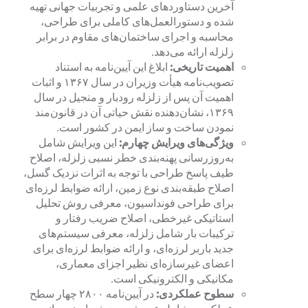
آخرین دستاوردهای علمی و تجربیات جهانی تهیه
شده و دستورالعمل‌های کاملی برای طراحی،
محاسبه و اجرای ساختمان‌های مقاوم در برابر
زلزله ارائه می‌دهد.
اهمیت تاریخی:
ابلاغ این آیین‌نامه به استناد
تصویب‌نامه هیأت وزیران در سال ۱۳۶۷ و اثبات
اهمیت آن پس از زلزله رودبار و منجیل در سال
۱۳۶۹، نشان‌دهنده نقش حیاتی آن در قانون‌مند
نمودن ساخت و ساز ایمن در کشور است.
ویژگی‌های ویرایش چهارم:
این ویرایش شامل
به‌روزرسانی پهنه‌بندی خطر نسبی زلزله، اصلاح
طیف پاسخ طراحی با توجه به اثرات نزدیک گسل،
اصلاح طبقه‌بندی نوع زمین، ارائه ضوابط لرزه‌ای
برای طراحی فونداسیون، معرفی روش تحلیل
استاتیکی غیرخطی، اصلاح ضریب رفتار و
ترکیبات بار شامل زلزله، معرفی سیستم‌های
جدید باربر لرزه‌ای، و ارائه ضوابط لرزه‌ای برای
اعضای غیرسازه‌ای نظیر اجزای معماری،
مکانیکی و الکترونیکی است.
سطوح عملکردی:
در آیین‌نامه ۲۸۰۰ چهار سطح