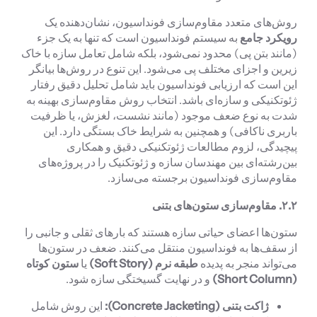
روش‌های متعدد مقاوم‌سازی فونداسیون، نشان‌دهنده یک
رویکرد جامع
به سیستم فونداسیون است که تنها به یک جزء
(مانند بتن پی) محدود نمی‌شود، بلکه شامل تعامل سازه با خاک
زیرین و اجزای مختلف پی می‌شود. این تنوع در روش‌ها بیانگر
این است که ارزیابی فونداسیون باید شامل تحلیل دقیق رفتار
ژئوتکنیکی و سازه‌ای باشد. انتخاب روش مقاوم‌سازی بهینه به
شدت به نوع ضعف موجود (مانند نشست، لغزش، یا ظرفیت
باربری ناکافی) و همچنین به شرایط خاک بستگی دارد. این
پیچیدگی، لزوم مطالعات ژئوتکنیکی دقیق و همکاری
بین‌رشته‌ای بین مهندسان سازه و ژئوتکنیک را در پروژه‌های
مقاوم‌سازی فونداسیون برجسته می‌سازد.
۲.۲.
مقاوم‌سازی ستون‌های بتنی
ستون‌ها اعضای حیاتی سازه هستند که بارهای ثقلی و جانبی را
از سقف‌ها به فونداسیون منتقل می‌کنند. ضعف در ستون‌ها
می‌تواند منجر به پدیده
طبقه نرم (
Soft Story
)
یا
ستون کوتاه
(
Short Column
)
و در نهایت گسیختگی سازه شود.
ژاکت بتنی (
Concrete Jacketing
):
این روش شامل