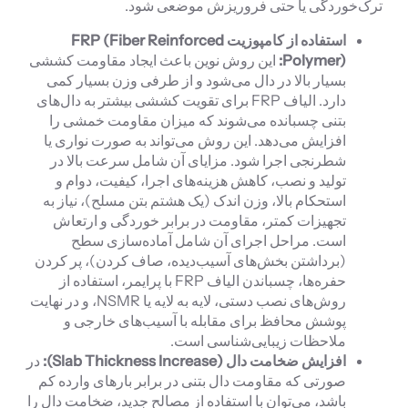
ترک‌خوردگی یا حتی فروریزش موضعی شود.
استفاده از کامپوزیت
FRP (Fiber Reinforced
):
Polymer
این روش نوین باعث ایجاد مقاومت کششی
بسیار بالا در دال می‌شود و از طرفی وزن بسیار کمی
دارد. الیاف FRP برای تقویت کششی بیشتر به دال‌های
بتنی چسبانده می‌شوند که میزان مقاومت خمشی را
افزایش می‌دهد. این روش می‌تواند به صورت نواری یا
شطرنجی اجرا شود. مزایای آن شامل سرعت بالا در
تولید و نصب، کاهش هزینه‌های اجرا، کیفیت، دوام و
استحکام بالا، وزن اندک (یک هشتم بتن مسلح)، نیاز به
تجهیزات کمتر، مقاومت در برابر خوردگی و ارتعاش
است. مراحل اجرای آن شامل آماده‌سازی سطح
(برداشتن بخش‌های آسیب‌دیده، صاف کردن)، پر کردن
حفره‌ها، چسباندن الیاف FRP با پرایمر، استفاده از
روش‌های نصب دستی، لایه به لایه یا NSMR، و در نهایت
پوشش محافظ برای مقابله با آسیب‌های خارجی و
ملاحظات زیبایی‌شناسی است.
افزایش ضخامت دال (
Slab Thickness Increase
):
در
صورتی که مقاومت دال بتنی در برابر بارهای وارده کم
باشد، می‌توان با استفاده از مصالح جدید، ضخامت دال را