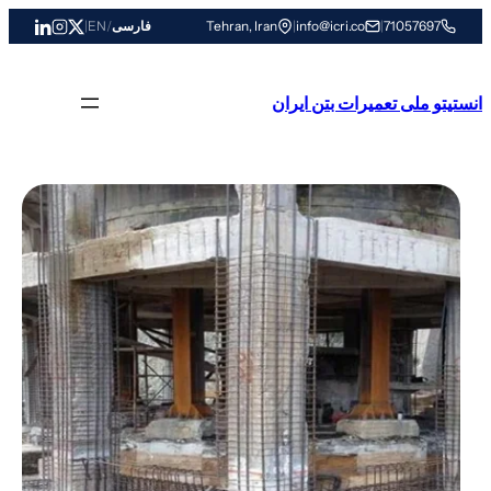
رفتن
71057697
|
info@icri.co
|
Tehran, Iran
فارسی
/
EN
|
به
محتوا
انستیتو ملی تعمیرات بتن ایران