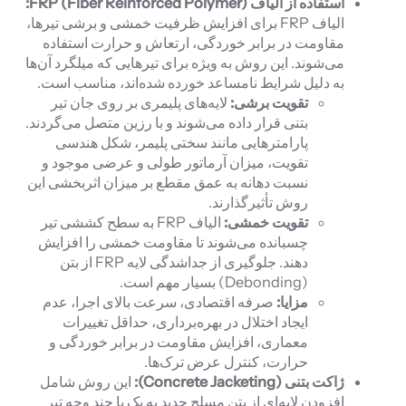
استفاده از الیاف
):
FRP (Fiber Reinforced Polymer
الیاف FRP برای افزایش ظرفیت خمشی و برشی تیرها،
مقاومت در برابر خوردگی، ارتعاش و حرارت استفاده
می‌شوند. این روش به ویژه برای تیرهایی که میلگرد آن‌ها
به دلیل شرایط نامساعد خورده شده‌اند، مناسب است.
تقویت برشی:
لایه‌های پلیمری بر روی جان تیر
بتنی قرار داده می‌شوند و با رزین متصل می‌گردند.
پارامترهایی مانند سختی پلیمر، شکل هندسی
تقویت، میزان آرماتور طولی و عرضی موجود و
نسبت دهانه به عمق مقطع بر میزان اثربخشی این
روش تأثیرگذارند.
تقویت خمشی:
الیاف FRP به سطح کششی تیر
چسبانده می‌شوند تا مقاومت خمشی را افزایش
دهند. جلوگیری از جداشدگی لایه FRP از بتن
(Debonding) بسیار مهم است.
مزایا:
صرفه اقتصادی، سرعت بالای اجرا، عدم
ایجاد اختلال در بهره‌برداری، حداقل تغییرات
معماری، افزایش مقاومت در برابر خوردگی و
حرارت، کنترل عرض ترک‌ها.
ژاکت بتنی (
Concrete Jacketing
):
این روش شامل
افزودن لایه‌ای از بتن مسلح جدید به یک یا چند وجه تیر