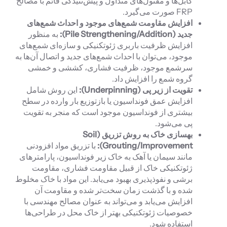
کابل‌ها و مفتول‌های متداول و پیش‌تنیدگی قائم با مصالح
FRP صورت می‌گیرد.
افزایش مقاومت شمع‌های موجود و احداث شمع‌های
جدید (
Pile Strengthening/Addition
):
به منظور
افزایش ظرفیت باربری ژئوتکنیکی و سازه‌ای شمع‌های
موجود، می‌توان با احداث شمع‌های جدید و اتصال آن‌ها به
سرشمع موجود، ظرفیت فشاری، کششی و خمشی
گروه شمع را افزایش داد.
تقویت از زیر پی (
Underpinning
):
این روش شامل
افزایش عمق فونداسیون یا بازتوزیع بار وارده در سطح
بیشتری از فونداسیون موجود است که منجر به تقویت
پی می‌شود.
بهسازی خاک به روش تزریق (
Soil
Grouting/Improvement
):
با تزریق مواد افزودنی
مانند سیمان یا آهک به خاک زیر فونداسیون، پارامترهای
ژئوتکنیکی خاک از قبیل مقاومت فشاری، مقاومت
برشی و نفوذپذیری بهبود می‌یابد. این مواد با خاک مخلوط
شده و با گذشت زمان سخت‌تر شده و مقاومت آن
افزایش می‌یابد و می‌تواند به عنوان مصالح مهندسی با
خصوصیات ژئوتکنیکی بهتر از خاک محل در طراحی‌ها
استفاده شود.