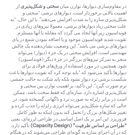
در مقاوم‌سازی دیوارها، توازن میان
سختی و شکل‌پذیری
از
اهمیت بالایی برخوردار است. دیوارهای برشی “سختی و
شکل‌پذیری سازه را به شدت افزایش می‌دهند”. با این حال، “به
علت سختی زیاد دیوارهای برشی، معمولا نیروهای زیادی در
فونداسیون زیر آنها ایجاد می گردد که مقابله با آنها مستلزم
تقویت شدید فونداسیون موجود و یا اضافه نمودن شمع در پای
دیوارهای برشی می باشد”. این وضعیت نشان‌دهنده یک چالش
مهندسی است: افزایش سختی در یک جزء (دیوار) می‌تواند
منجر به تمرکز نیروهای بزرگتر در جزء دیگر (فونداسیون)
شود. همچنین، در مورد استفاده از ورق‌های فولادی برای
دیوارها تأکید می‌شود که “باید توجه کرد که تقویت دیوارها باعث
شکست برشی ترد دیوار نشود بلکه باید شکت به حالت خمشی
نرم صورت گیرد”. این تأکید، بر اهمیت توازن بین سختی و
شکل‌پذیری اشاره دارد. سازه‌ای که فقط سخت باشد، ممکن
است در برابر زلزله به صورت ترد و ناگهانی گسیخته شود، در
حالی که سازه شکل‌پذیر می‌تواند انرژی زلزله را جذب کرده و
تغییر شکل‌های بزرگ را تحمل کند بدون اینکه به طور کامل
فروریزد. این امر بر یک اصل اساسی در طراحی لرزه‌ای، یعنی
“طراحی بر اساس ظرفیت” (
Capacity Design
)
تأکید دارد،
که در آن اجزای سازه به گونه‌ای طراحی می‌شوند که در هنگام