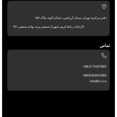
دفتر مرکزی: تهران، میدان آرژانتین، خیابان الوند، پلاک ۲۵۶
کارخانه: رباط کریم، شهرک صنعتی پرند، واحد صنعتی ۹۲۱
تماس
71057697 21 98+
9120610080 98+
info@icri.co