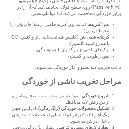
۱۳) قرار دارد. این محیط قلیایی لایه‌ای نازک از
فیلم پسیو
(Passive film) روی سطح فولاد ایجاد می‌کند که آن را در
برابر خوردگی محافظت می‌کند. اما عواملی نظیر:
نفوذ
کلریدها
(مانند یون کلرید حاصل از نمک‌های یخ‌زدا یا
محیط دریایی)،
کربناته شدن بتن
(کاهش قلیائیت ناشی از واکنش CO₂
با هیدروکسید کلسیم)،
ترک‌های ناشی از بارگذاری یا جمع‌شدگی،
نفوذ رطوبت و اکسیژن،
باعث تخریب لایه پسیو و آغاز خوردگی می‌شوند.
مراحل تخریب ناشی از خوردگی
شروع خوردگی
: نفوذ عوامل مخرب به سطح آرماتور و
از بین رفتن لایه محافظ.
تشکیل محصولات خوردگی (زنگ‌زدگی)
: افزایش حجم
زنگ آهن (۲ تا ۶ برابر فولاد اصلی) باعث ایجاد تنش‌های
داخلی در بتن می‌شود.
ایجاد ترک‌های مویی و عرضی
: فشار زنگ‌زدگی موجب