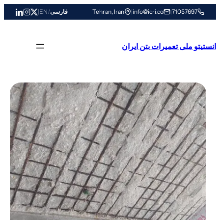
رفتن
71057697
|
info@icri.co
|
Tehran, Iran
فارسی
/
EN
|
به
محتوا
انستیتو ملی تعمیرات بتن ایران