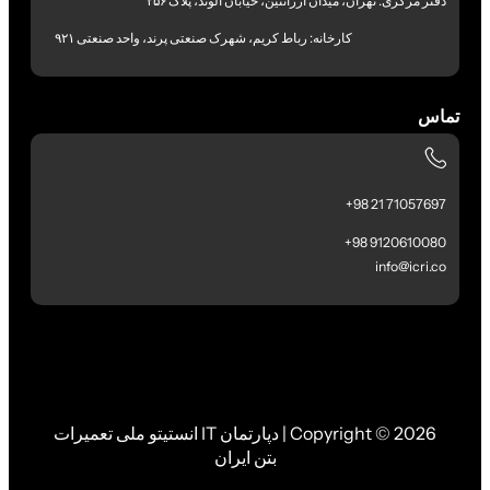
دفتر مرکزی: تهران، میدان آرژانتین، خیابان الوند، پلاک ۲۵۶
کارخانه: رباط کریم، شهرک صنعتی پرند، واحد صنعتی ۹۲۱
تماس
71057697 21 98+
9120610080 98+
info@icri.co
Copyright © 2026 | دپارتمان IT انستیتو ملی تعمیرات
بتن ایران