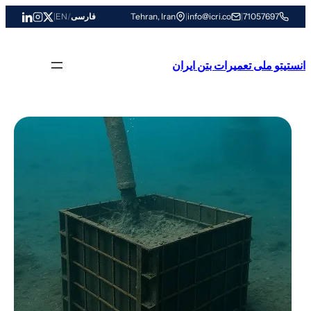
رفتن
71057697
|
info@icri.co
|
Tehran, Iran
فارسی
/
EN
|
به
محتوا
انستیتو ملی تعمیرات بتن ایران