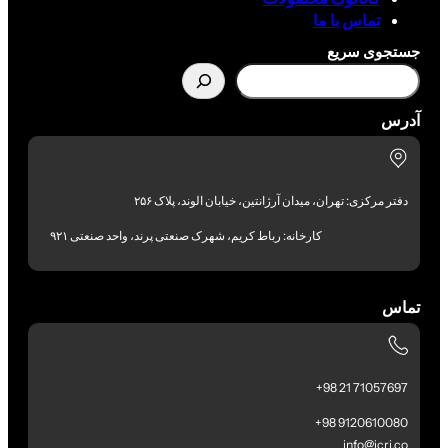
تماس با ما
جستجوی سریع
آدرس
دفتر مرکزی: تهران، میدان آرژانتین، خیابان الوند، پلاک ۲۵۶
کارخانه: رباط کریم، شهرک صنعتی پرند، واحد صنعتی ۹۲۱
تماس
71057697 21 98+
9120610080 98+
info@icri.co