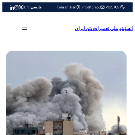
رفتن
71057697
|
info@icri.co
|
Tehran, Iran
فارسی
/
EN
|
به
محتوا
انستیتو ملی تعمیرات بتن ایران