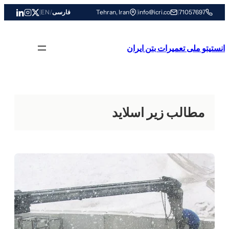
رفتن
71057697
|
info@icri.co
|
Tehran, Iran
فارسی
/
EN
|
به
محتوا
انستیتو ملی تعمیرات بتن ایران
مطالب زیر اسلاید