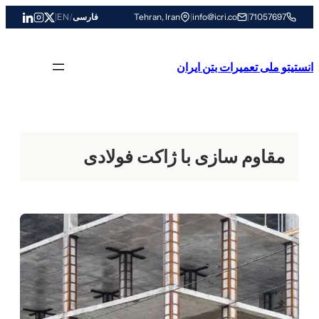
رفتن
71057697
|
info@icri.co
|
Tehran, Iran
فارسی
/
EN
|
به
محتوا
انستیتو ملی تعمیرات بتن ایران
مقاوم سازی با ژاکت فولادی