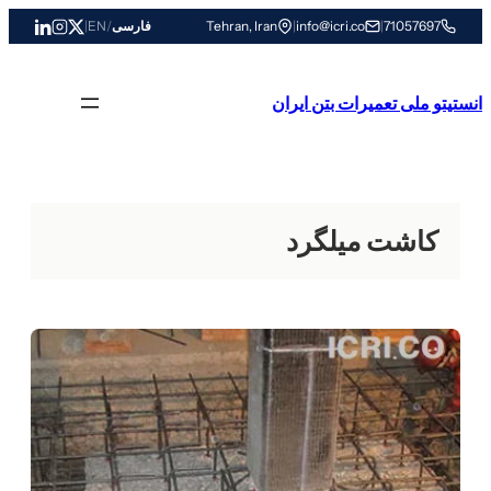
رفتن
71057697
|
info@icri.co
|
Tehran, Iran
فارسی
/
EN
|
به
محتوا
انستیتو ملی تعمیرات بتن ایران
کاشت میلگرد