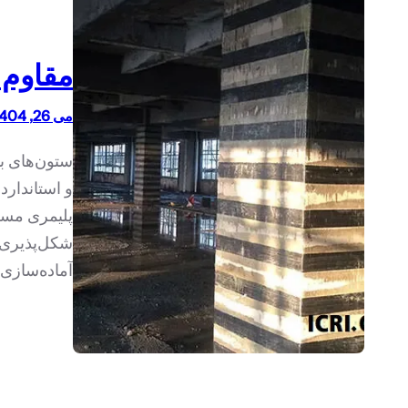
مقاوم س
می 26, 1404
ستون‌های بت
پلیمری مسل
شکل‌پذیری 
آماده‌سازی