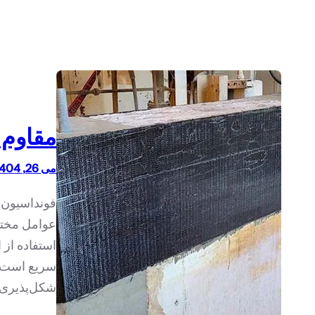
مقاوم س
می 26, 1404
فونداسیون‌ه
عوامل مختل
سریع است ک
شکل‌پذیری ر