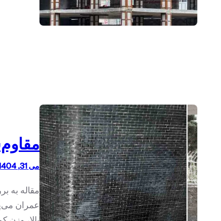
مقاوم‌سا
می 31, 1404
عمران می‌پ
بالا، وزن ک