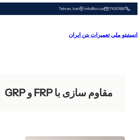
رفتن
Tehran, Iran
|
info@icri.co
|
71057697
به
محتوا
انستیتو ملی تعمیرات بتن ایران
مقاوم سازی با FRP و GRP