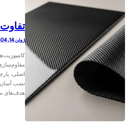
تفاوت پارچه frp و
ژوئن 14, 1404
مقاوم‌سازی 
نصب آسان) 
هدف‌های مق