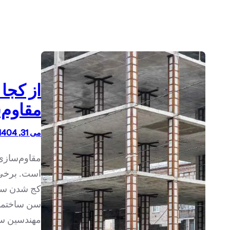
از کجا
مقاوم‌
می 31, 1404
مقاوم‌سازی
است. برخی 
کج شدن ستو
سن ساختمان
مهندسین سا