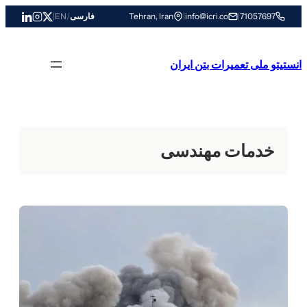
رفتن
71057697
|
info@icri.co
|
Tehran, Iran
فارسی
/
EN
|
به
محتوا
انستیتو ملی تعمیرات بتن ایران
خدمات مهندسی