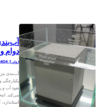
آب‌بند
دوام و 
ژوئن 1, 1404
آب‌بندی بت
یکپارچگی و 
نفوذ آب و 
می‌کند. انت
استاندارد، 