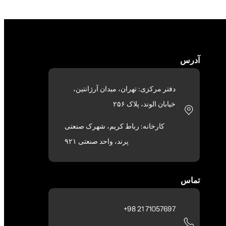
آدرس
دفتر مرکزی: تهران، میدان آرژانتین،
خیابان الوند، پلاک ۲۵۶
کارخانه: رباط کریم، شهرک صنعتی
پرند، واحد صنعتی ۹۲۱
تماس
71057697 21 98+