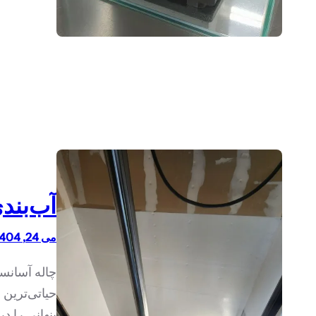
آب‌بند
می 24, 1404
چاله آسانسو
حیاتی‌ترین
پنهانی را د