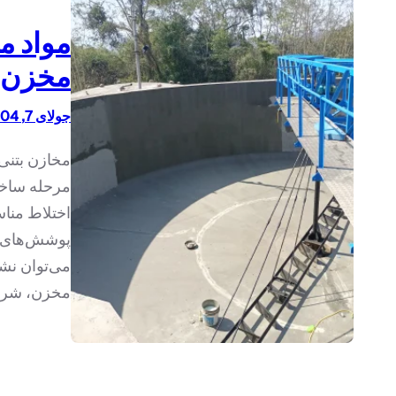
مواد م
مخزن ب
جولای 7, 1404
مخازن بتنی 
مرحله ساخت
اختلاط مناس
پوشش‌های سی
می‌توان نش
مخزن، شرایط