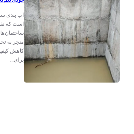
جولای 20, 1396
آب بندی ساز
است که نقش
ساختمان‌ها 
منجر به تخ
کاهش کیفی
برای…