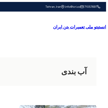
رفتن
Tehran, Iran
|
info@icri.co
|
71057697
به
محتوا
انستیتو ملی تعمیرات بتن ایران
آب بندی