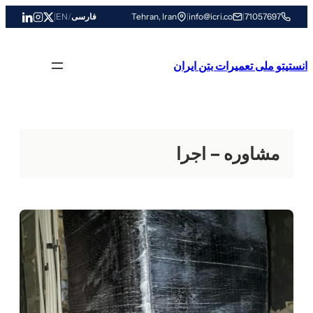
رفتن
71057697
|
info@icri.co
|
Tehran, Iran
فارسی
/
EN
|
به
محتوا
انستیتو ملی تعمیرات بتن ایران
مشاوره – اجرا