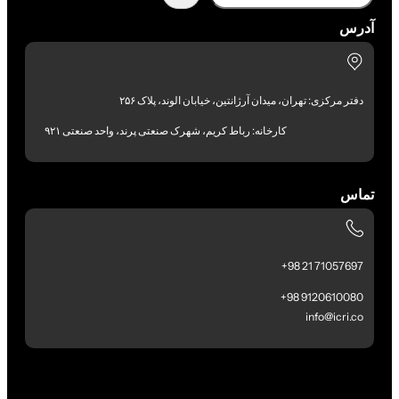
آدرس
دفتر مرکزی: تهران، میدان آرژانتین، خیابان الوند، پلاک ۲۵۶
کارخانه: رباط کریم، شهرک صنعتی پرند، واحد صنعتی ۹۲۱
تماس
71057697 21 98+
9120610080 98+
info@icri.co