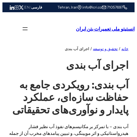
رفتن
71057697
|
info@icri.co
|
Tehran, Iran
فارسی
/
EN
|
به
محتوا
انستیتو ملی تعمیرات بتن ایران
خانه
/
تحقیق و توسعه
/ اجرای آب بندی
اجرای آب بندی
آب بندی: رویکردی جامع به
حفاظت سازه‌ای، عملکرد
پایدار و نوآوری‌های تحقیقاتی
آب بندی – با تمرکز بر مکانیسم‌های نفوذ آب نظیر فشار
هیدرواستاتیکی و اثر مویینگی، و تبیین پیامدهای مخرب آن از جمله