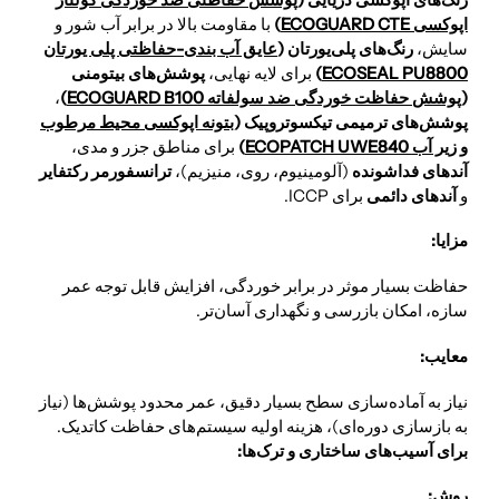
اپوکسی ECOGUARD CTE
)
با مقاومت بالا در برابر آب شور و
سایش،
رنگ‌های پلی‌یورتان (
عایق آب بندی-حفاظتی پلی یورتان
ECOSEAL PU8800
)
برای لایه نهایی،
پوشش‌های بیتومنی
(
پوشش حفاظت خوردگی ضد سولفاته ECOGUARD B100
)
،
پوشش‌های ترمیمی تیکسوتروپیک (
بتونه اپوکسی محیط مرطوب
و زیر آب ECOPATCH UWE840
)
برای مناطق جزر و مدی،
آندهای فداشونده
(آلومینیوم، روی، منیزیم)،
ترانسفورمر رکتفایر
و
آندهای دائمی
برای ICCP.
مزایا:
حفاظت بسیار موثر در برابر خوردگی، افزایش قابل توجه عمر
سازه، امکان بازرسی و نگهداری آسان‌تر.
معایب:
نیاز به آماده‌سازی سطح بسیار دقیق، عمر محدود پوشش‌ها (نیاز
به بازسازی دوره‌ای)، هزینه اولیه سیستم‌های حفاظت کاتدیک.
برای آسیب‌های ساختاری و ترک‌ها:
روش: