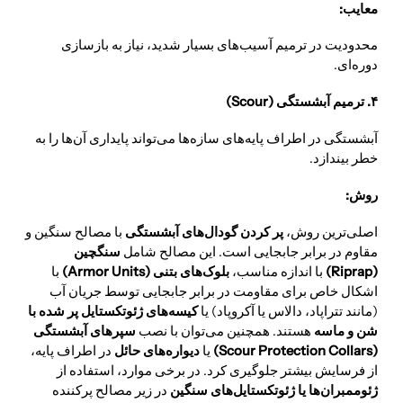
معایب:
محدودیت در ترمیم آسیب‌های بسیار شدید، نیاز به بازسازی
دوره‌ای.
۴. ترمیم آبشستگی (Scour)
آبشستگی در اطراف پایه‌های سازه‌ها می‌تواند پایداری آن‌ها را به
خطر بیندازد.
روش:
اصلی‌ترین روش،
پر کردن گودال‌های آبشستگی
با مصالح سنگین و
مقاوم در برابر جابجایی است. این مصالح شامل
سنگچین
(Riprap)
با اندازه مناسب،
بلوک‌های بتنی (Armor Units)
با
اشکال خاص برای مقاومت در برابر جابجایی توسط جریان آب
(مانند تتراپاد، دالاس یا آکروپاد) یا
کیسه‌های ژئوتکستایل پر شده با
شن و ماسه
هستند. همچنین می‌توان با نصب
سپرهای آبشستگی
(Scour Protection Collars)
یا
دیواره‌های حائل
در اطراف پایه،
از فرسایش بیشتر جلوگیری کرد. در برخی موارد، استفاده از
ژئوممبران‌ها یا ژئوتکستایل‌های سنگین
در زیر مصالح پرکننده