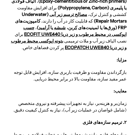
(Epoxy-cementitious or Zinc-rich primers)
،
الیاف فولادی
یا پلیمری (Polypropylene, Carbon)
برای افزایش مقاومت
کششی و کنترل ترک،
مصالح ترمیم زیر آبی
(Underwater
Repair Mortars)
که قابلیت کار در آب را دارند،
کامپوزیت‌های
FRP (ورق‌ها یا لمینیت‌های
کربن
،
شیشه
یا
آرامید
)
،
چسب
اپوکسی در محیط مرطوب و زیر دریا ECOFIT UWE440
برای
نصب الیاف زیر آب و ملات ترمیمی
بتونه اپوکسی محیط مرطوب
و زیر دریا ECOPATCH UWE840
پر کردن فضاهای خاص.
مزایا:
بازگرداندن مقاومت و ظرفیت باربری سازه، افزایش قابل توجه
عمر مفید سازه، مقاومت بالا در برابر محیط دریایی.
معایب:
زمان‌بر و هزینه‌بر، نیاز به تجهیزات پیشرفته و نیروی متخصص
(شامل غواصان در عملیات زیر آب)، نیاز به کنترل کیفیت دقیق.
۲. ترمیم سازه‌های فلزی
سازه‌های فلزی مانند شمع‌ها، تیرها و صفحات فولادی در محیط