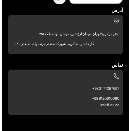
آدرس
دفتر مرکزی: تهران، میدان آرژانتین، خیابان الوند، پلاک ۲۵۶
کارخانه: رباط کریم، شهرک صنعتی پرند، واحد صنعتی ۹۲۱
تماس
71057697 21 98+
9120610080 98+
info@icri.co