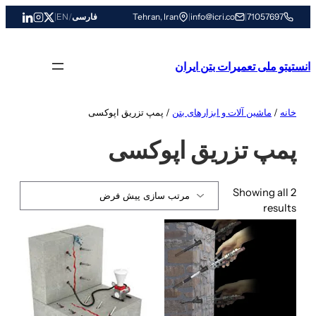
رفتن
71057697
|
info@icri.co
|
Tehran, Iran
فارسی
/
EN
|
به
محتوا
انستیتو ملی تعمیرات بتن ایران
خانه
/
ماشین آلات و ابزارهای بتن
/ پمپ تزریق اپوکسی
پمپ تزریق اپوکسی
Showing all 2
results