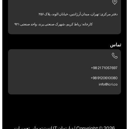
دفتر مرکزی: تهران، میدان آرژانتین، خیابان الوند، پلاک ۲۵۶
کارخانه: رباط کریم، شهرک صنعتی پرند، واحد صنعتی ۹۲۱
تماس
71057697 21 98+
9120610080 98+
info@icri.co
Copyright © 2026 | دپارتمان IT انستیتو ملی تعمیرات