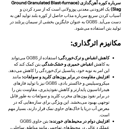
سرباره کوره آهن‌گدازی (Ground Granulated Blast-furnace
Slag)
یک افزودنی معدنی پوزولانی است که از سرد کردن و
آسیاب کردن سریع سرباره مذاب حاصل از کوره بلند تولید آهن به
دست می‌آید. GGBS به عنوان جایگزین بخشی از سیمان پرتلند در
تولید بتن استفاده می‌شود.
مکانیزم اثرگذاری:
کاهش انقباض و ترک‌خوردگی:
استفاده از GGBS می‌تواند
به کاهش
انقباض خمیری و خشک‌شدگی
بتن کمک کند که
این امر به نوبه خود، پتانسیل ترک‌خوردگی را کاهش می‌دهد.
افزایش مقاومت در برابر یون‌های کلرید و سولفات:
مانند
میکروسیلیس و خاکستر بادی، GGBS نیز با تولید فازهای
هیدراتاسیون پایدارتر و کاهش نفوذپذیری، مقاومت بتن را
در برابر نفوذ یون‌های مخرب کلرید و سولفات به طور قابل
توجهی بهبود می‌بخشد. این ویژگی برای سازه‌هایی که در
معرض آب دریا یا خاک‌های حاوی نمک قرار دارند، بسیار مهم
است.
افزایش دوام در محیط‌های خورنده:
بتن حاوی GGBS
عملکرد عالی در محیط‌های تهاجمی مانند مناطق ساحلی،