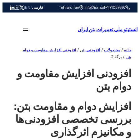
رفتن
71057697
|
info@icri.co
|
Tehran, Iran
فارسی
/
EN
|
به
محتوا
انستیتو ملی تعمیرات بتن ایران
خانه
/
محصولات
/
افزودنی بتن
/
افزودنی افزایش مقاومت و دوام
بتن
/ برگه 2
افزودنی افزایش مقاومت و
دوام بتن
افزایش دوام و مقاومت بتن:
بررسی تخصصی افزودنی‌ها
و مکانیزم اثرگذاری