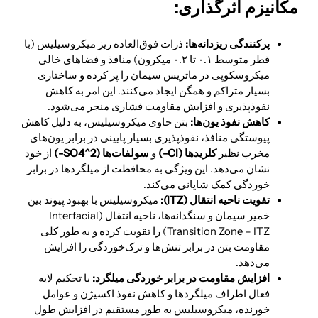
مکانیزم اثرگذاری:
پرکنندگی ریزدانه‌ها:
ذرات فوق‌العاده ریز میکروسیلیس (با
قطر متوسط ۰.۱ تا ۰.۲ میکرون) منافذ و فضاهای خالی
میکروسکوپی در ماتریس سیمان را پر کرده و ساختاری
بسیار متراکم و همگن ایجاد می‌کنند. این امر به کاهش
نفوذپذیری و افزایش مقاومت فشاری منجر می‌شود.
کاهش نفوذ یون‌ها:
بتن حاوی میکروسیلیس، به دلیل کاهش
پیوستگی منافذ، نفوذپذیری بسیار پایینی در برابر یون‌های
مخرب نظیر
کلریدها (Cl-)
و
سولفات‌ها (SO4^2-)
از خود
نشان می‌دهد. این ویژگی به محافظت از میلگردها در برابر
خوردگی کمک شایانی می‌کند.
تقویت ناحیه انتقال (ITZ):
میکروسیلیس با بهبود پیوند بین
خمیر سیمان و سنگدانه‌ها، ناحیه انتقال (Interfacial
Transition Zone – ITZ) را تقویت کرده و به طور کلی
مقاومت بتن در برابر تنش‌ها و ترک‌خوردگی را افزایش
می‌دهد.
افزایش مقاومت در برابر خوردگی میلگرد:
با تحکیم لایه
فعال اطراف میلگردها و کاهش نفوذ اکسیژن و عوامل
خورنده، میکروسیلیس به طور مستقیم در افزایش طول