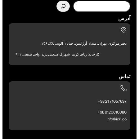
آدرس
دفتر مرکزی: تهران، میدان آرژانتین، خیابان الوند، پلاک ۲۵۶
کارخانه: رباط کریم، شهرک صنعتی پرند، واحد صنعتی ۹۲۱
تماس
71057697 21 98+
9120610080 98+
info@icri.co