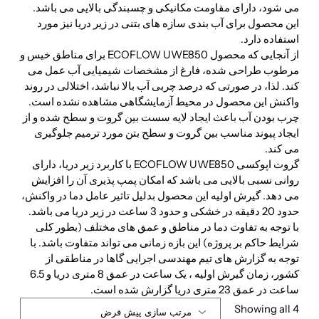
می شود، دارای مقاومت مکانیکی و چسبندگی بالایی می باشد.
این محصول برای آب بندی سازه های بتنی در زیر دریا نیز مورد
استفاده دارد.
از آنجایی که محصول ECOFLOW UWE850 برای مناطق خیس و
مرطوب طراحی شده، فارغ از مشخصات شیمیایی آب عمل می
کند. لذا، در صورتی که درصد چربی آب بالا نباشد، اختلالی در روند
واکنش این محصول در محیط آزمایشگاهی مشاهده نشده است.
چرب بودن آب باعث ایجاد لایه سست بین گروت و سطح شده و از
ایجاد پیوند مناسب بین گروت و سطح بتن مورد ترمیم جلوگیری
می کند.
گروت اپوکسی ECOFLOW UWE850 با کاربرد زیر دریا، دارای
روانی نسبی بالایی می باشد که امکان پمپ پذیری آن را افزایش
می دهد. گیرش اولیه این محصول بدلیل تاثیر عامل دما در واکنش،
حدود 20 دقیقه در خشکی و حدود 3 ساعت در زیر دریا می باشد.
با توجه به تفاوت دما در مناطق و عمق های مختلف (بطور کلی
شرایط حاکم بر پروژه) این بازه زمانی می تواند متفاوت باشد. با
توجه به گزارش های تیم مهندسی اجرایی گاها در مناطقی از
کشور، زمان گیرش اولیه ، یک ساعت در عمق 8 متری دریا و 6.5
ساعت در عمق 23 متری دریا گزارش شده است.
Showing all 4