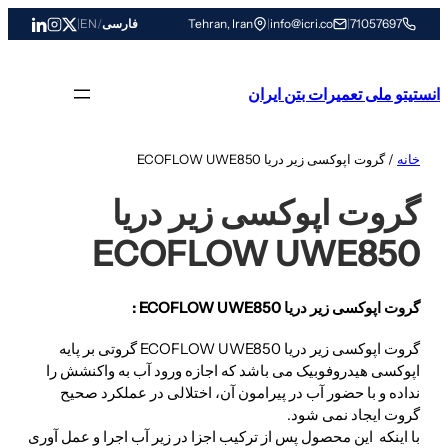
رفتن
71057697
|
info@icri.co
|
Tehran, Iran
فارسی
/
EN
|
به
محتوا
انستیتو ملی تعمیرات بتن ایران
خانه
/ گروت اپوکسی زیر دریا ECOFLOW UWE850
گروت اپوکسی زیر دریا
ECOFLOW UWE850
گروت اپوکسی زیر دریا ECOFLOW UWE850 :
گروت اپوکسی زیر دریا ECOFLOW UWE850 گروتی بر پایه
اپوکسی هیدروفوبیک می باشد که اجازه ورود آب به واکنشش را
نداده و با حضور آب در پیرامون آن، اختلالی در عملکرد صحیح
گروت ایجاد نمی شود.
با اینکه این محصول پس از ترکیب اجزا در زیر آب اجرا و عمل آوری