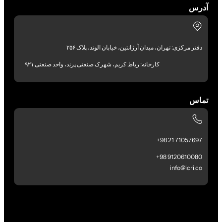
آدرس
دفتر مرکزی: تهران، میدان آرژانتین، خیابان الوند، پلاک ۲۵۶
کارخانه: رباط کریم، شهرک صنعتی پرند، واحد صنعتی ۹۲۱
تماس
71057697 21 98+
9120610080 98+
info@icri.co