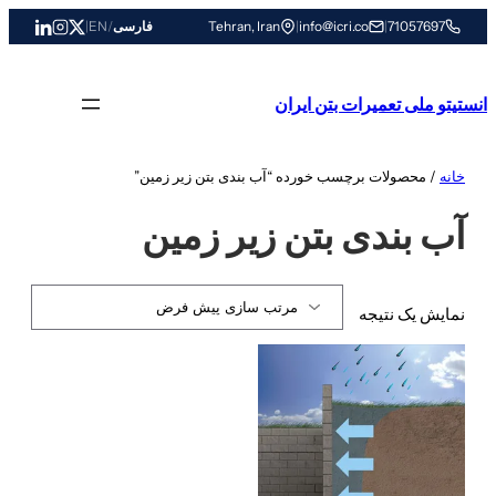
رفتن
71057697
|
info@icri.co
|
Tehran, Iran
فارسی
/
EN
|
به
محتوا
انستیتو ملی تعمیرات بتن ایران
خانه
/ محصولات برچسب خورده “آب بندی بتن زیر زمین”
آب بندی بتن زیر زمین
نمایش یک نتیجه