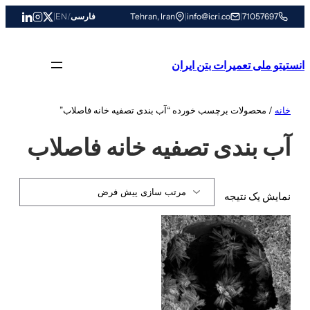
رفتن
71057697
|
info@icri.co
|
Tehran, Iran
فارسی
/
EN
|
به
محتوا
انستیتو ملی تعمیرات بتن ایران
خانه
/ محصولات برچسب خورده “آب بندی تصفیه خانه فاصلاب”
آب بندی تصفیه خانه فاصلاب
نمایش یک نتیجه