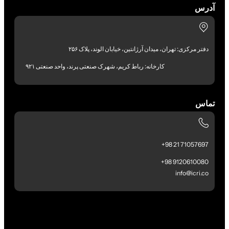
آدرس
دفتر مرکزی: تهران، میدان آرژانتین، خیابان الوند، پلاک ۲۵۶
کارخانه: رباط کریم، شهرک صنعتی پرند، واحد صنعتی ۹۲۱
تماس
71057697 21 98+
9120610080 98+
info@icri.co