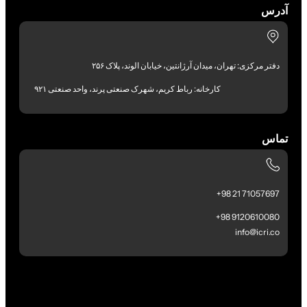
آدرس
دفتر مرکزی: تهران، میدان آرژانتین، خیابان الوند، پلاک ۲۵۶
کارخانه: رباط کریم، شهرک صنعتی پرند، واحد صنعتی ۹۲۱
تماس
71057697 21 98+
9120610080 98+
info@icri.co