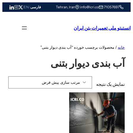
رفتن
71057697
|
info@icri.co
|
Tehran, Iran
فارسی
/
EN
|
به
محتوا
انستیتو ملی تعمیرات بتن ایران
خانه
/ محصولات برچسب خورده “آب بندی دیوار بتنی”
آب بندی دیوار بتنی
نمایش یک نتیجه