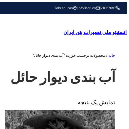
رفتن
Tehran, Iran
|
info@icri.co
|
71057697
به
محتوا
انستیتو ملی تعمیرات بتن ایران
خانه
/ محصولات برچسب خورده “آب بندی دیوار حائل”
آب بندی دیوار حائل
نمایش یک نتیجه