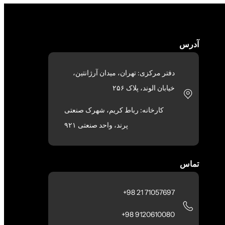
آدرس
دفتر مرکزی: تهران، میدان آرژانتین،
خیابان الوند، پلاک ۲۵۶
کارخانه: رباط کریم، شهرک صنعتی
پرند، واحد صنعتی ۹۲۱
تماس
71057697 21 98+
9120610080 98+