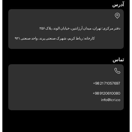
آدرس
دفتر مرکزی: تهران، میدان آرژانتین، خیابان الوند، پلاک ۲۵۶
کارخانه: رباط کریم، شهرک صنعتی پرند، واحد صنعتی ۹۲۱
تماس
71057697 21 98+
9120610080 98+
info@icri.co