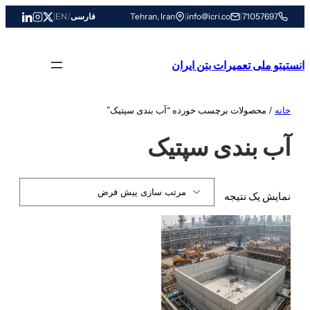
رفتن
71057697
|
info@icri.co
|
Tehran, Iran
فارسی
/
EN
|
به
محتوا
انستیتو ملی تعمیرات بتن ایران
خانه
/ محصولات برچسب خورده “آب بندی سپتیک”
آب بندی سپتیک
نمایش یک نتیجه