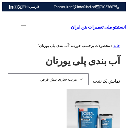
رفتن
71057697
|
info@icri.co
|
Tehran, Iran
فارسی
/
EN
|
به
محتوا
انستیتو ملی تعمیرات بتن ایران
خانه
/ محصولات برچسب خورده “آب بندی پلی یورتان”
آب بندی پلی یورتان
نمایش یک نتیجه