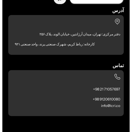
آدرس
دفتر مرکزی: تهران، میدان آرژانتین، خیابان الوند، پلاک ۲۵۶
کارخانه: رباط کریم، شهرک صنعتی پرند، واحد صنعتی ۹۲۱
تماس
71057697 21 98+
9120610080 98+
info@icri.co