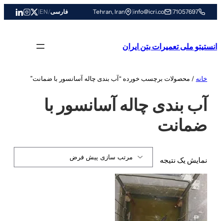
رفتن
71057697
|
info@icri.co
|
Tehran, Iran
فارسی
/
EN
|
به
محتوا
انستیتو ملی تعمیرات بتن ایران
خانه
/ محصولات برچسب خورده “آب بندی چاله آسانسور با ضمانت”
آب بندی چاله آسانسور با
ضمانت
نمایش یک نتیجه