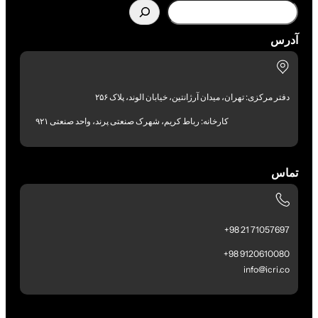
آدرس
دفتر مرکزی: تهران، میدان آرژانتین، خیابان الوند، پلاک ۲۵۶
کارخانه: رباط کریم، شهرک صنعتی پرند، واحد صنعتی ۹۲۱
تماس
71057697 21 98+
9120610080 98+
info@icri.co