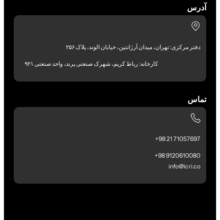
آدرس
دفتر مرکزی: تهران، میدان آرژانتین، خیابان الوند، پلاک ۲۵۶
کارخانه: رباط کریم، شهرک صنعتی پرند، واحد صنعتی ۹۲۱
تماس
71057697 21 98+
9120610080 98+
info@icri.co