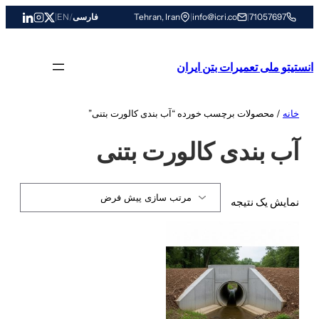
رفتن
71057697
|
info@icri.co
|
Tehran, Iran
فارسی
/
EN
|
به
محتوا
انستیتو ملی تعمیرات بتن ایران
خانه
/ محصولات برچسب خورده “آب بندی کالورت بتنی”
آب بندی کالورت بتنی
نمایش یک نتیجه