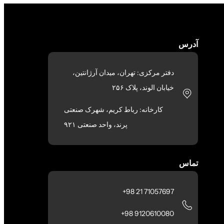
آدرس
دفتر مرکزی: تهران، میدان آرژانتین،
خیابان الوند، پلاک ۲۵۶
کارخانه: رباط کریم، شهرک صنعتی
پرند، واحد صنعتی ۹۲۱
تماس
71057697 21 98+
9120610080 98+