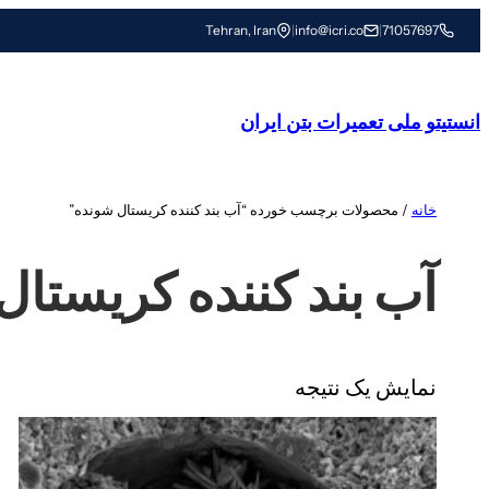
رفتن
Tehran, Iran
|
info@icri.co
|
71057697
به
محتوا
انستیتو ملی تعمیرات بتن ایران
خانه
/ محصولات برچسب خورده “آب بند کننده کریستال شونده”
آب بند کننده کریستال
نمایش یک نتیجه