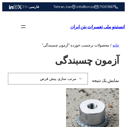
رفتن
71057697
|
info@icri.co
|
Tehran, Iran
فارسی
/
EN
|
به
محتوا
انستیتو ملی تعمیرات بتن ایران
خانه
/ محصولات برچسب خورده “آزمون چسبندگی”
آزمون چسبندگی
نمایش یک نتیجه