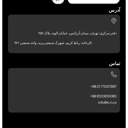
آدرس
دفتر مرکزی: تهران، میدان آرژانتین، خیابان الوند، پلاک ۲۵۶
کارخانه: رباط کریم، شهرک صنعتی پرند، واحد صنعتی ۹۲۱
تماس
71057697 21 98+
9120610080 98+
info@icri.co