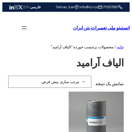
رفتن
71057697
|
info@icri.co
|
Tehran, Iran
فارسی
/
EN
|
به
محتوا
انستیتو ملی تعمیرات بتن ایران
خانه
/ محصولات برچسب خورده “الیاف آرامید”
الیاف آرامید
نمایش یک نتیجه