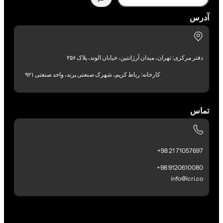
آدرس
دفتر مرکزی: تهران، میدان آرژانتین، خیابان الوند، پلاک ۲۵۶
کارخانه: رباط کریم، شهرک صنعتی پرند، واحد صنعتی ۹۲۱
تماس
71057697 21 98+
9120610080 98+
info@icri.co