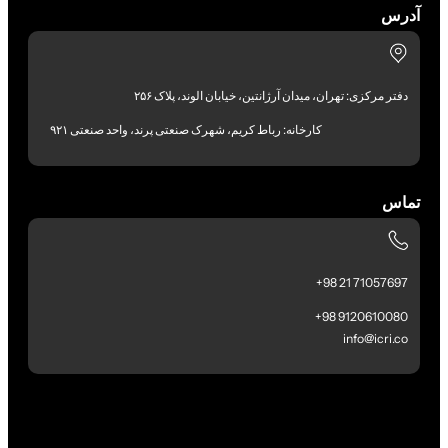
آدرس
دفتر مرکزی: تهران، میدان آرژانتین، خیابان الوند، پلاک ۲۵۶
کارخانه: رباط کریم، شهرک صنعتی پرند، واحد صنعتی ۹۲۱
تماس
71057697 21 98+
9120610080 98+
info@icri.co