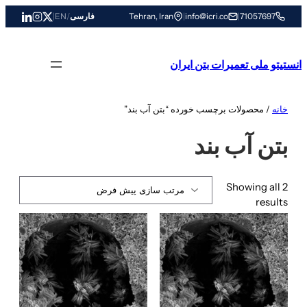
رفتن
71057697
|
info@icri.co
|
Tehran, Iran
فارسی
/
EN
|
به
محتوا
انستیتو ملی تعمیرات بتن ایران
خانه
/ محصولات برچسب خورده “بتن آب بند”
بتن آب بند
Showing all 2
results