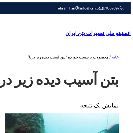
رفتن
Tehran, Iran
|
info@icri.co
|
71057697
به
محتوا
انستیتو ملی تعمیرات بتن ایران
خانه
/ محصولات برچسب خورده “بتن آسیب دیده زیر دریا”
بتن آسیب دیده زیر دری
نمایش یک نتیجه