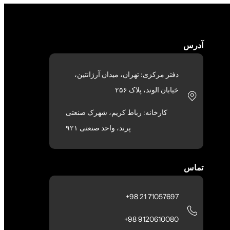
آدرس
دفتر مرکزی: تهران، میدان آرژانتین،
خیابان الوند، پلاک ۲۵۶
کارخانه: رباط کریم، شهرک صنعتی
پرند، واحد صنعتی ۹۲۱
تماس
71057697 21 98+
9120610080 98+