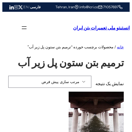
رفتن
71057697
|
info@icri.co
|
Tehran, Iran
فارسی
/
EN
|
به
محتوا
انستیتو ملی تعمیرات بتن ایران
خانه
/ محصولات برچسب خورده “ترمیم بتن ستون پل زیر آب”
ترمیم بتن ستون پل زیر آب
نمایش یک نتیجه