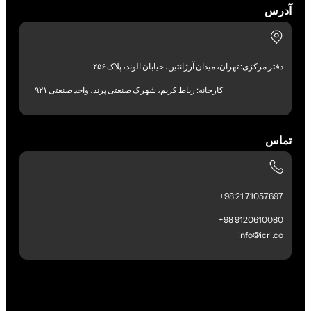
آدرس
دفتر مرکزی: تهران، میدان آرژانتین، خیابان الوند، پلاک ۲۵۶
کارخانه: رباط کریم، شهرک صنعتی پرند، واحد صنعتی ۹۲۱
تماس
71057697 21 98+
9120610080 98+
info@icri.co