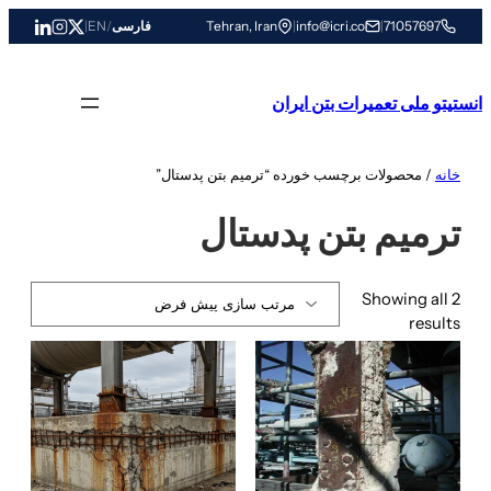
رفتن
71057697
|
info@icri.co
|
Tehran, Iran
فارسی
/
EN
|
به
محتوا
انستیتو ملی تعمیرات بتن ایران
خانه
/ محصولات برچسب خورده “ترمیم بتن پدستال”
ترمیم بتن پدستال
Showing all 2
results