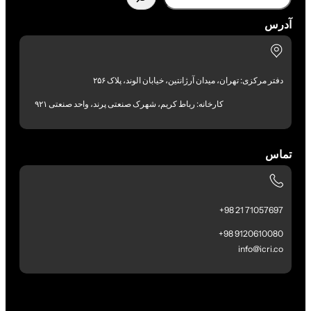
آدرس
دفتر مرکزی: تهران، میدان آرژانتین، خیابان الوند، پلاک ۲۵۶
کارخانه: رباط کریم، شهرک صنعتی پرند، واحد صنعتی ۹۲۱
تماس
71057697 21 98+
9120610080 98+
info@icri.co