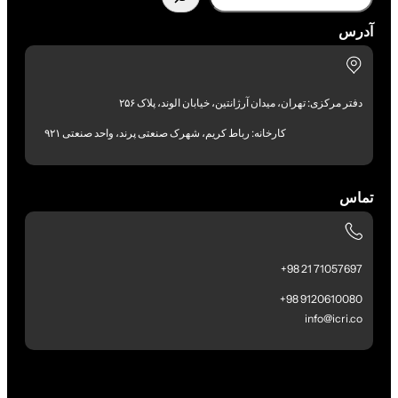
آدرس
دفتر مرکزی: تهران، میدان آرژانتین، خیابان الوند، پلاک ۲۵۶
کارخانه: رباط کریم، شهرک صنعتی پرند، واحد صنعتی ۹۲۱
تماس
71057697 21 98+
9120610080 98+
info@icri.co