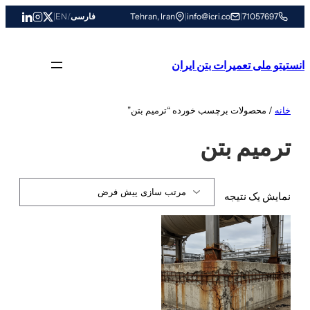
رفتن
71057697
|
info@icri.co
|
Tehran, Iran
فارسی
/
EN
|
به
محتوا
انستیتو ملی تعمیرات بتن ایران
خانه
/ محصولات برچسب خورده “ترمیم بتن”
ترمیم بتن
نمایش یک نتیجه