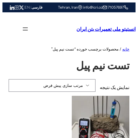
رفتن
71057697
|
info@icri.co
|
Tehran, Iran
فارسی
/
EN
|
به
محتوا
انستیتو ملی تعمیرات بتن ایران
خانه
/ محصولات برچسب خورده “تست نیم پیل”
تست نیم پیل
نمایش یک نتیجه