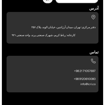
آدرس
دفتر مرکزی: تهران، میدان آرژانتین، خیابان الوند، پلاک ۲۵۶
کارخانه: رباط کریم، شهرک صنعتی پرند، واحد صنعتی ۹۲۱
تماس
71057697 21 98+
9120610080 98+
info@icri.co