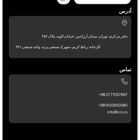
آدرس
دفتر مرکزی: تهران، میدان آرژانتین، خیابان الوند، پلاک ۲۵۶
کارخانه: رباط کریم، شهرک صنعتی پرند، واحد صنعتی ۹۲۱
تماس
71057697 21 98+
9120610080 98+
info@icri.co