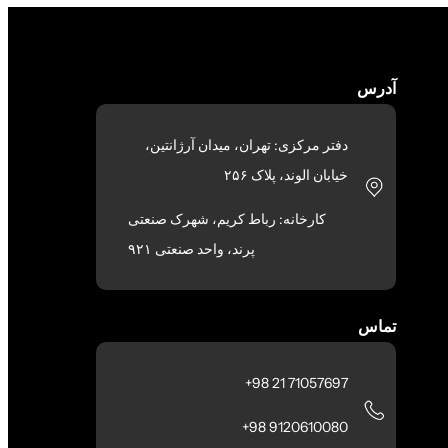
آدرس
دفتر مرکزی: تهران، میدان آرژانتین،
خیابان الوند، پلاک ۲۵۶
کارخانه: رباط کریم، شهرک صنعتی
پرند، واحد صنعتی ۹۲۱
تماس
71057697 21 98+
9120610080 98+