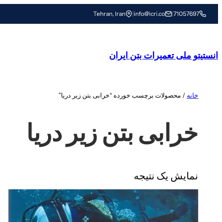
رفتن
Tehran, Iran
|
info@icri.co
|
71057697
به
محتوا
انستیتو ملی تعمیرات بتن ایران
خانه
/ محصولات برچسب خورده “خرابی بتن زیر دریا”
خرابی بتن زیر دریا
نمایش یک نتیجه