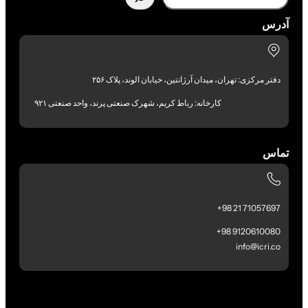
آدرس
دفتر مرکزی: تهران، میدان آرژانتین، خیابان الوند، پلاک ۲۵۶
کارخانه: رباط کریم، شهرک صنعتی پرند، واحد صنعتی ۹۲۱
تماس
71057697 21 98+
9120610080 98+
info@icri.co