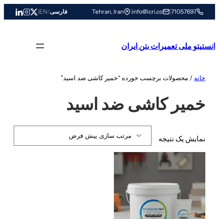
رفتن
71057697
|
info@icri.co
|
Tehran, Iran
فارسی
/
EN
|
به
محتوا
انستیتو ملی تعمیرات بتن ایران
خانه
/ محصولات برچسب خورده “خمیر کاشی ضد اسید”
خمیر کاشی ضد اسید
نمایش یک نتیجه