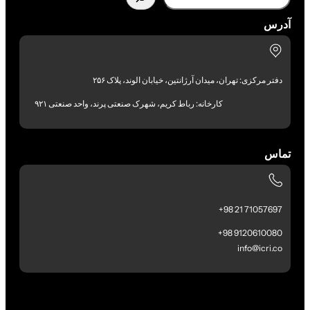
آدرس
دفتر مرکزی: تهران، میدان آرژانتین، خیابان الوند، پلاک ۲۵۶
کارخانه: رباط کریم، شهرک صنعتی پرند، واحد صنعتی ۹۲۱
تماس
71057697 21 98+
9120610080 98+
info@icri.co