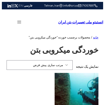
رفتن
71057697
|
info@icri.co
|
Tehran, Iran
فارسی
/
EN
|
به
محتوا
انستیتو ملی تعمیرات بتن ایران
خانه
/ محصولات برچسب خورده “خوردگی میکروبی بتن”
خوردگی میکروبی بتن
نمایش یک نتیجه