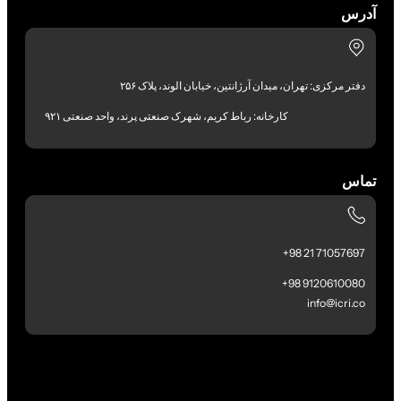
آدرس
دفتر مرکزی: تهران، میدان آرژانتین، خیابان الوند، پلاک ۲۵۶
کارخانه: رباط کریم، شهرک صنعتی پرند، واحد صنعتی ۹۲۱
تماس
71057697 21 98+
9120610080 98+
info@icri.co