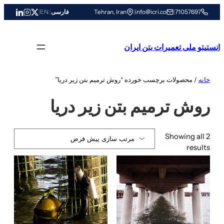
رفتن
71057697
|
info@icri.co
|
Tehran, Iran
فارسی
/
EN
|
به
محتوا
انستیتو ملی تعمیرات بتن ایران
خانه
/ محصولات برچسب خورده “روش ترمیم بتن زیر دریا”
روش ترمیم بتن زیر دریا
Showing all 2
results