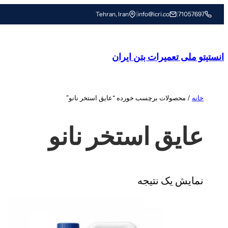
رفتن
Tehran, Iran
|
info@icri.co
|
71057697
به
محتوا
انستیتو ملی تعمیرات بتن ایران
خانه
/ محصولات برچسب خورده “عایق استخر نانو”
عایق استخر نانو
نمایش یک نتیجه