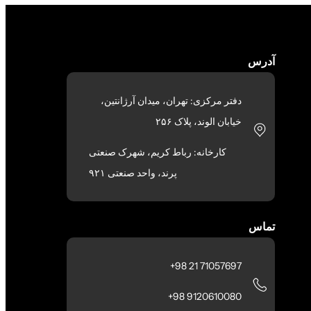
آدرس
دفتر مرکزی: تهران، میدان آرژانتین،
خیابان الوند، پلاک ۲۵۶
کارخانه: رباط کریم، شهرک صنعتی
پرند، واحد صنعتی ۹۲۱
تماس
71057697 21 98+
9120610080 98+