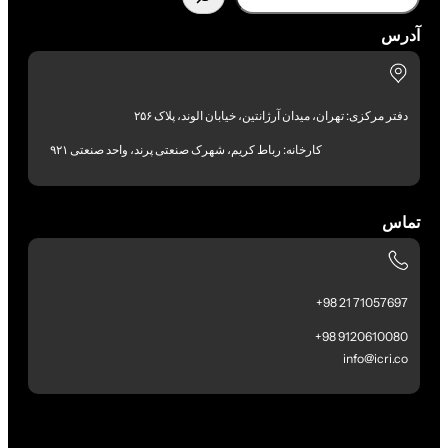
آدرس
دفتر مرکزی: تهران، میدان آرژانتین، خیابان الوند، پلاک ۲۵۶
کارخانه: رباط کریم، شهرک صنعتی پرند، واحد صنعتی ۹۲۱
تماس
71057697 21 98+
9120610080 98+
info@icri.co