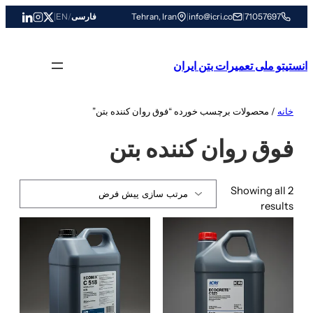
رفتن
71057697
|
info@icri.co
|
Tehran, Iran
فارسی
/
EN
|
به
محتوا
انستیتو ملی تعمیرات بتن ایران
خانه
/ محصولات برچسب خورده “فوق روان کننده بتن”
فوق روان کننده بتن
Showing all 2
results