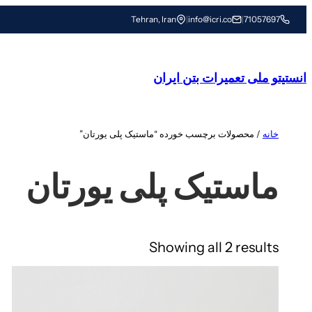
رفتن
Tehran, Iran
|
info@icri.co
|
71057697
به
محتوا
انستیتو ملی تعمیرات بتن ایران
خانه
/ محصولات برچسب خورده “ماستیک پلی یورتان”
ماستیک پلی یورتان
Showing all 2 results