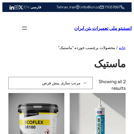
رفتن
71057697
|
info@icri.co
|
Tehran, Iran
فارسی
/
EN
|
به
محتوا
انستیتو ملی تعمیرات بتن ایران
خانه
/ محصولات برچسب خورده “ماستیک”
ماستیک
Showing all 2
results