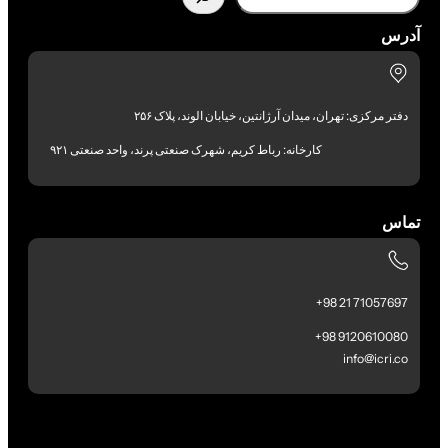
آدرس
دفتر مرکزی: تهران، میدان آرژانتین، خیابان الوند، پلاک ۲۵۶
کارخانه: رباط کریم، شهرک صنعتی پرند، واحد صنعتی ۹۲۱
تماس
71057697 21 98+
9120610080 98+
info@icri.co