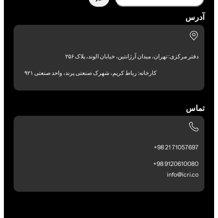
آدرس
دفتر مرکزی: تهران، میدان آرژانتین، خیابان الوند، پلاک ۲۵۶
کارخانه: رباط کریم، شهرک صنعتی پرند، واحد صنعتی ۹۲۱
تماس
71057697 21 98+
9120610080 98+
info@icri.co