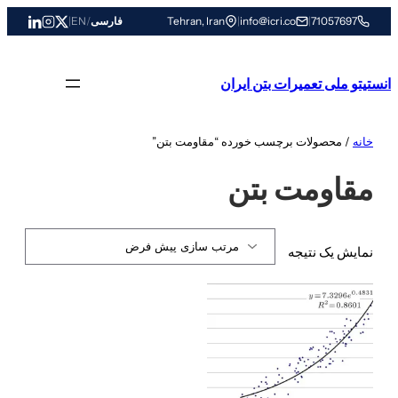
رفتن
71057697
|
info@icri.co
|
Tehran, Iran
فارسی
/
EN
|
به
محتوا
انستیتو ملی تعمیرات بتن ایران
خانه
/ محصولات برچسب خورده “مقاومت بتن”
مقاومت بتن
نمایش یک نتیجه