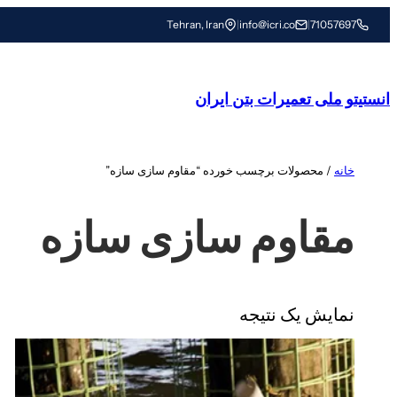
رفتن
Tehran, Iran
|
info@icri.co
|
71057697
به
محتوا
انستیتو ملی تعمیرات بتن ایران
خانه
/ محصولات برچسب خورده “مقاوم سازی سازه”
مقاوم سازی سازه
نمایش یک نتیجه