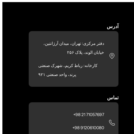
آدرس
دفتر مرکزی: تهران، میدان آرژانتین،
خیابان الوند، پلاک ۲۵۶
کارخانه: رباط کریم، شهرک صنعتی
پرند، واحد صنعتی ۹۲۱
تماس
71057697 21 98+
9120610080 98+